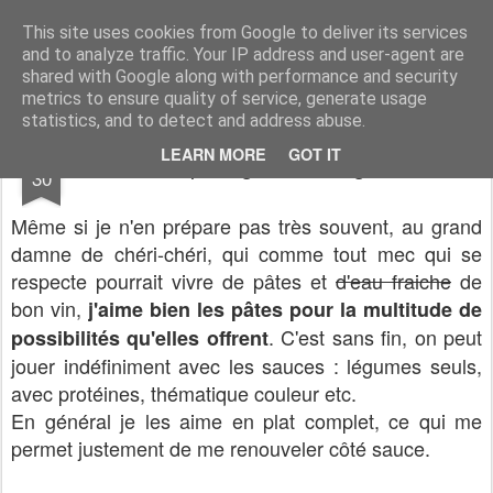
CASSOCO gourmande de vie
des recettes, de la déco, des découvertes, du partage & de la bonne humeur ...
This site uses cookies from Google to deliver its services
and to analyze traffic. Your IP address and user-agent are
shared with Google along with performance and security
metrics to ensure quality of service, generate usage
statistics, and to detect and address abuse.
OCT
LEARN MORE
GOT IT
Pipe Rigate en rouge
30
Même si je n'en prépare pas très souvent, au grand
damne de chéri-chéri, qui comme tout mec qui se
respecte pourrait vivre de pâtes et
d'eau fraiche
de
bon vin,
j'aime bien les pâtes pour la multitude de
. C'est sans fin, on peut
possibilités qu'elles offrent
jouer indéfiniment avec les sauces : légumes seuls,
avec protéines, thématique couleur etc.
En général je les aime en plat complet, ce qui me
permet justement de me renouveler côté sauce.