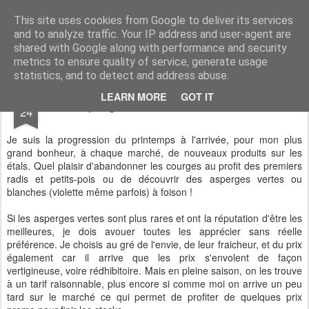
CASSOCO gourmande de vie
des recettes, de la déco, des découvertes, du partage & de la bonne humeur ...
This site uses cookies from Google to deliver its services
and to analyze traffic. Your IP address and user-agent are
shared with Google along with performance and security
metrics to ensure quality of service, generate usage
statistics, and to detect and address abuse.
APR
LEARN MORE
GOT IT
Asperges vertes sautées minute
24
Je suis la progression du printemps à l'arrivée, pour mon plus
grand bonheur, à chaque marché, de nouveaux produits sur les
étals. Quel plaisir d'abandonner les courges au profit des premiers
radis et petits-pois ou de découvrir des asperges vertes ou
blanches (violette même parfois) à foison !
Si les asperges vertes sont plus rares et ont la réputation d'être les
meilleures, je dois avouer toutes les apprécier sans réelle
préférence. Je choisis au gré de l'envie, de leur fraicheur, et du prix
également car il arrive que les prix s'envolent de façon
vertigineuse, voire rédhibitoire. Mais en pleine saison, on les trouve
à un tarif raisonnable, plus encore si comme moi on arrive un peu
tard sur le marché ce qui permet de profiter de quelques prix