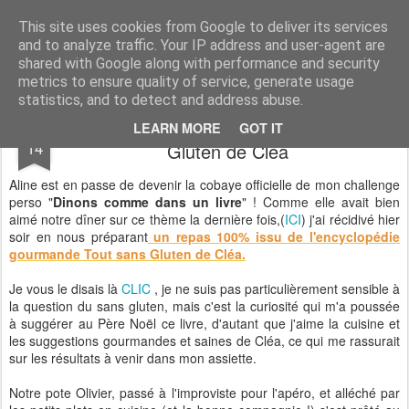
CASSOCO gourmande de vie
des recettes, de la déco, des découvertes, du partage & de la bonne humeur ...
This site uses cookies from Google to deliver its services
and to analyze traffic. Your IP address and user-agent are
shared with Google along with performance and security
metrics to ensure quality of service, generate usage
statistics, and to detect and address abuse.
Dinons comme dans un livre ...Tout sans
FEB
LEARN MORE
GOT IT
14
Gluten de Cléa
Aline est en passe de devenir la cobaye officielle de mon challenge
perso "
Dinons comme dans un livre
" ! Comme elle avait bien
aimé notre dîner sur ce thème la dernière fois,(
ICI
) j'ai récidivé hier
soir en nous préparant
un repas 100% issu de l'encyclopédie
gourmande Tout sans Gluten de Cléa.
Je vous le disais là
CLIC
, je ne suis pas particulièrement sensible à
la question du sans gluten, mais c'est la curiosité qui m'a poussée
à suggérer au Père Noël ce livre, d'autant que j'aime la cuisine et
les suggestions gourmandes et saines de Cléa, ce qui me rassurait
sur les résultats à venir dans mon assiette.
Notre pote Olivier, passé à l'improviste pour l'apéro, et alléché par