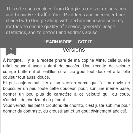
CASSOCO gourmande de vie
des recettes, de la déco, des découvertes, du partage & de la bonne humeur ...
This site uses cookies from Google to deliver its services
and to analyze traffic. Your IP address and user-agent are
shared with Google along with performance and security
metrics to ensure quality of service, generate usage
statistics, and to detect and address abuse.
Velouté courge et lentilles corail, 2
FEB
LEARN MORE
GOT IT
4
versions
A l'origine, il y a la recette phare de ma copine Aline, celle qu'elle
refait souvent avec autant de succès. Une recette de velouté
courge butternut et lentilles corail au goût tout doux et à la jolie
couleur tout aussi douce.
Et puis aujourd'hui, il y a ma version parce que j'ai eu envie de
bousculer un peu toute cette douceur, pour, sur une même base,
donner un peu plus de caractère à ce velouté qui, du coup,
s'enrichit de chorizo et de piment.
Vous verrez, les petits croutons de chorizo, c'est juste sublime pour
donner du contraste, du croustillant et un gout divinement addictif.