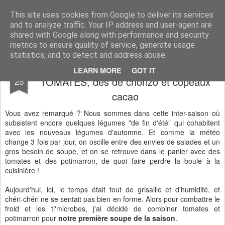
CASSOCO gourmande de vie
des recettes, de la déco, des découvertes, du partage & de la bonne humeur ...
This site uses cookies from Google to deliver its services
and to analyze traffic. Your IP address and user-agent are
shared with Google along with performance and security
metrics to ensure quality of service, generate usage
statistics, and to detect and address abuse.
VELOUTE DE POTIMARRON RÔTI &
OCT
LEARN MORE
GOT IT
TOMATES, dés de chorizo et copeaux
25
cacao
Vous avez remarqué ? Nous sommes dans cette inter-saison où
subsistent encore quelques légumes "de fin d'été" qui cohabitent
avec les nouveaux légumes d'automne. Et comme la météo
change 3 fois par jour, on oscille entre des envies de salades et un
gros besoin de soupe, et on se retrouve dans le panier avec des
tomates et des potimarron, de quoi faire perdre la boule à la
cuisinière !
Aujourd'hui, ici, le temps était tout de grisaille et d'humidité, et
chéri-chéri ne se sentait pas bien en forme. Alors pour combattre le
froid et les ti'microbes, j'ai décidé de combiner tomates et
potimarron pour
notre première soupe de la saison
.