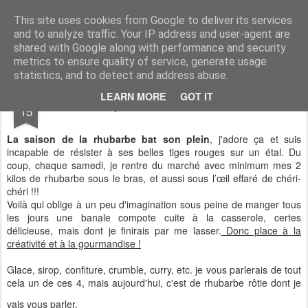
CASSOCO gourmande de vie
des recettes, de la déco, des découvertes, du partage & de la bonne humeur ...
This site uses cookies from Google to deliver its services
and to analyze traffic. Your IP address and user-agent are
shared with Google along with performance and security
metrics to ensure quality of service, generate usage
statistics, and to detect and address abuse.
JUN
LEARN MORE
GOT IT
Compotée de rhubarbe rôtie
15
La saison de la rhubarbe bat son plein
, j'adore ça et suis
incapable de résister à ses belles tiges rouges sur un étal. Du
coup, chaque samedi, je rentre du marché avec minimum mes 2
kilos de rhubarbe sous le bras, et aussi sous l’œil effaré de chéri-
chéri !!!
Voilà qui oblige à un peu d'imagination sous peine de manger tous
les jours une banale compote cuite à la casserole, certes
délicieuse, mais dont je finirais par me lasser.
Donc place à la
créativité et à la gourmandise !
Glace, sirop, confiture, crumble, curry, etc. je vous parlerais de tout
cela un de ces 4, mais aujourd'hui, c'est de rhubarbe rôtie dont je
vais vous parler.