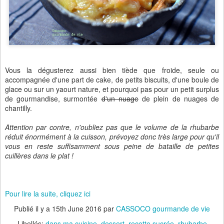
Vous la dégusterez aussi bien tiède que froide, seule ou
accompagnée d'une part de cake, de petits biscuits, d'une boule de
glace ou sur un yaourt nature, et pourquoi pas pour un petit surplus
de gourmandise, surmontée
d'un nuage
de plein de nuages de
chantilly.
Attention par contre, n'oubliez pas que le volume de la rhubarbe
réduit énormément à la cuisson, prévoyez donc très large pour qu'il
vous en reste suffisamment sous peine de bataille de petites
cuillères dans le plat !
Pour lire la suite, cliquez ici
Publié il y a
15th June 2016
par
CASSOCO gourmande de vie
Libellés:
dans ma cuisine
dessert
recette sucrée
rhubarbe