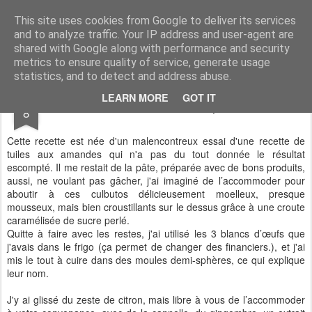
CASSOCO gourmande de vie
des recettes, de la déco, des découvertes, du partage & de la bonne humeur ...
This site uses cookies from Google to deliver its services
and to analyze traffic. Your IP address and user-agent are
shared with Google along with performance and security
metrics to ensure quality of service, generate usage
statistics, and to detect and address abuse.
JUN
LEARN MORE
GOT IT
culbutos moelleux perlés
8
Cette recette est née d'un malencontreux essai d'une recette de
tuiles aux amandes qui n'a pas du tout donnée le résultat
escompté. Il me restait de la pâte, préparée avec de bons produits,
aussi, ne voulant pas gâcher, j'ai imaginé de l’accommoder pour
aboutir à ces culbutos délicieusement moelleux, presque
mousseux, mais bien croustillants sur le dessus grâce à une croute
caramélisée de sucre perlé.
Quitte à faire avec les restes, j'ai utilisé les 3 blancs d’œufs que
j'avais dans le frigo (ça permet de changer des financiers.), et j'ai
mis le tout à cuire dans des moules demi-sphères, ce qui explique
leur nom.
J'y ai glissé du zeste de citron, mais libre à vous de l’accommoder