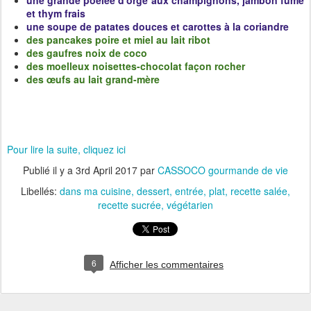
une grande poêlée d'orge aux champignons, jambon fumé
et thym frais
une soupe de patates douces et carottes à la coriandre
des pancakes poire et miel au lait ribot
des gaufres noix de coco
des moelleux noisettes-chocolat façon rocher
des œufs au lait grand-mère
Pour lire la suite, cliquez ici
Publié il y a
3rd April 2017
par
CASSOCO gourmande de vie
Libellés:
dans ma cuisine
dessert
entrée
plat
recette salée
recette sucrée
végétarien
6
Afficher les commentaires