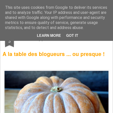
CASSOCO gourmande de vie
des recettes, de la déco, des découvertes, du partage & de la bonne humeur ...
This site uses cookies from Google to deliver its services
and to analyze traffic. Your IP address and user-agent are
shared with Google along with performance and security
metrics to ensure quality of service, generate usage
statistics, and to detect and address abuse.
APR
LEARN MORE
GOT IT
testé et approuvé, le bilan de mars 2017
3
A la table des blogueurs ... ou presque !