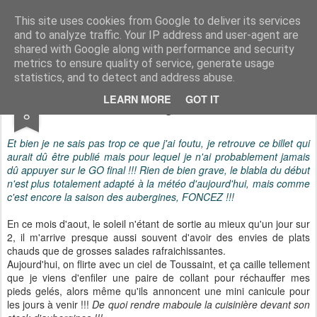
CASSOCO gourmande de vie
des recettes, de la déco, des découvertes, du partage & de la bonne humeur ...
This site uses cookies from Google to deliver its services
and to analyze traffic. Your IP address and user-agent are
shared with Google along with performance and security
metrics to ensure quality of service, generate usage
statistics, and to detect and address abuse.
SEP
LEARN MORE
GOT IT
Purée d'aubergines toute douce
8
Et bien je ne sais pas trop ce que j'ai foutu, je retrouve ce billet qui
aurait dû être publié mais pour lequel je n'ai probablement jamais
dû appuyer sur le GO final !!! Rien de bien grave, le blabla du début
n'est plus totalement adapté à la météo d'aujourd'hui, mais comme
c'est encore la saison des aubergines, FONCEZ !!!
En ce mois d'aout, le soleil n'étant de sortie au mieux qu'un jour sur
2, il m'arrive presque aussi souvent d'avoir des envies de plats
chauds que de grosses salades rafraichissantes.
Aujourd'hui, on flirte avec un ciel de Toussaint, et ça caille tellement
que je viens d'enfiler une paire de collant pour réchauffer mes
pieds gelés, alors même qu'ils annoncent une mini canicule pour
les jours à venir !!!
De quoi rendre maboule la cuisinière devant son